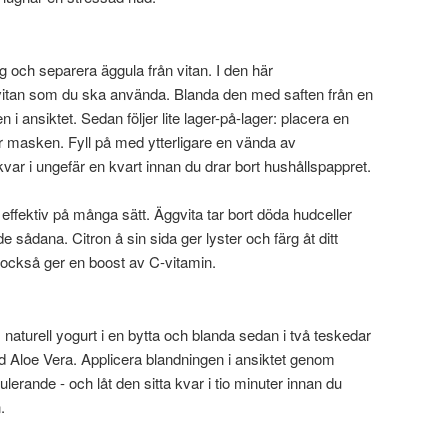
g och separera äggula från vitan. I den här
itan som du ska använda. Blanda den med saften från en
n i ansiktet. Sedan följer lite lager-på-lager: placera en
 masken. Fyll på med ytterligare en vända av
 kvar i ungefär en kvart innan du drar bort hushållspappret.
ffektiv på många sätt. Äggvita tar bort döda hudceller
e sådana. Citron å sin sida ger lyster och färg åt ditt
 också ger en boost av C-vitamin.
naturell yogurt i en bytta och blanda sedan i två teskedar
d Aloe Vera. Applicera blandningen i ansiktet genom
lerande - och låt den sitta kvar i tio minuter innan du
.