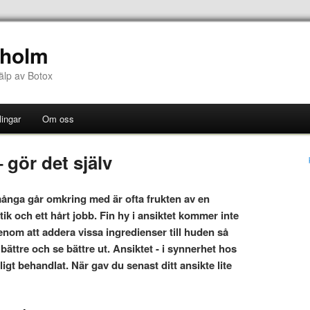
kholm
älp av Botox
ingar
Om oss
 gör det själv
nga går omkring med är ofta frukten av en
k och ett hårt jobb. Fin hy i ansiktet kommer inte
nom att addera vissa ingredienser till huden så
ättre och se bättre ut. Ansiktet - i synnerhet hos
igt behandlat. När gav du senast ditt ansikte lite