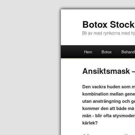
Botox Stoc
Bli av med rynkorna med hj
Hem
Botox
Behandl
Ansiktsmask –
Den vackra huden som må
kombination mellan geneti
utan ansträngning och ge
kommer den att både må b
män - blir ofta styvmoderl
kärlek?