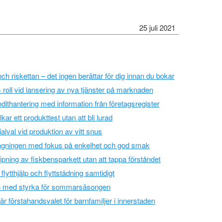
25 juli 2021
ch riskettan – det ingen berättar för dig innan du bokar
roll vid lansering av nya tjänster på marknaden
dithantering med information från företagsregister
ar ett produkttest utan att bli lurad
alval vid produktion av vitt snus
agningen med fokus på enkelhet och god smak
ipning av fiskbensparkett utan att tappa förståndet
flytthjälp och flyttstädning samtidigt
n med styrka för sommarsäsongen
 förstahandsvalet för barnfamiljer i innerstaden