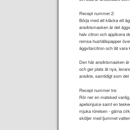
Recept nummer 2:
Börja med att kläcka ett äg
ansiktsmasken är det äggv
halv citron och applicera de
remsa hushållspapper över
äggvita/citron och låt vara
Den här ansiktsmasken är e
och ger plats åt nya, levand
ansikte, samtidigt som det
Recept nummer tre:
Rör ner en matsked vanlig, 
apelsinjuice samt en teske
mjuka rörelsen - gärna cirku
sköljer med ljummet vatten