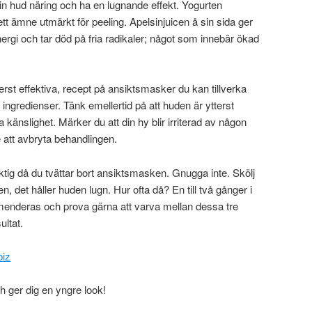
n hud näring och ha en lugnande effekt. Yogurten
tt ämne utmärkt för peeling. Apelsinjuicen å sin sida ger
rgi och tar död på fria radikaler; något som innebär ökad
rst effektiva, recept på ansiktsmasker du kan tillverka
ingredienser. Tänk emellertid på att huden är ytterst
ka känslighet. Märker du att din hy blir irriterad av någon
 att avbryta behandlingen.
ktig då du tvättar bort ansiktsmasken. Gnugga inte. Skölj
n, det håller huden lugn. Hur ofta då? En till två gånger i
enderas och prova gärna att varva mellan dessa tre
ultat.
biz
 ger dig en yngre look!