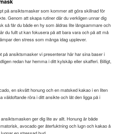
smask
ept på ansiktsmasker som kommer att göra skillnad för
sikte. Genom att skapa rutiner där du verkligen unnar dig
ask så får du både en hy som åldras lite långsammare och
r du fullt ut kan fokusera på att bara vara och på att må
dämpar den stress som många idag upplever.
pt på ansiktsmasker vi presenterar här har sina baser i
igen redan har hemma i ditt kylskåp eller skafferi. Billigt,
ado, en skvätt honung och en matsked kakao i en liten
väldoftande röra i ditt ansikte och låt den ligga på i
 ansiktsmasken ger dig lite av allt. Honung är både
lammatorisk, avocado ger återfuktning och lugn och kakao å
m lugnar en stressad hud.