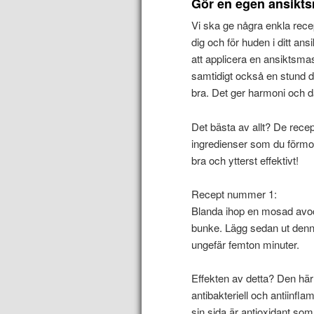
Gör en egen ansikt
Vi ska ge några enkla rec
dig och för huden i ditt an
att applicera en ansiktsm
samtidigt också en stund dä
bra. Det ger harmoni och 
Det bästa av allt? De rece
ingredienser som du förmodl
bra och ytterst effektivt!
Recept nummer 1:
Blanda ihop en mosad avoc
bunke. Lägg sedan ut denna 
ungefär femton minuter.
Effekten av detta? Den här
antibakteriell och antiinf
sin sida är antioxidant so