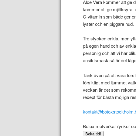
Aloe Vera kommer att ge di
kommer att ge mjölksyra, e
C-vitamin som både ger ene
lyster och en piggare hud.
Tre stycken enkla, men ytte
på egen hand och av enkla 
personlig och att vi har oli
ansiktsmask så är det läge
Tänk även på att vara försi
försiktigt med ljummet vatte
veckan är det som rekomm
recept för bästa möjliga res
kontakt@botoxstockholm.
Botox motverkar rynkor och
Boka tid!