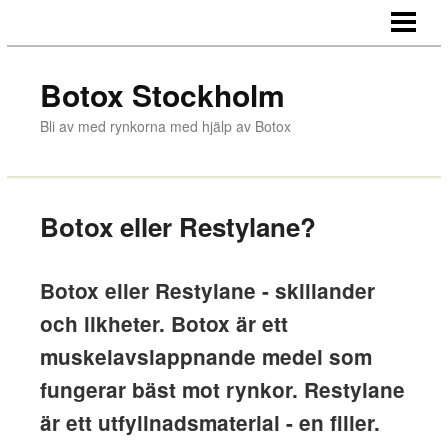
HEM
BOTOX
Botox Stockholm
BEHANDLINGAR
Bli av med rynkorna med hjälp av Botox
OM OSS
Botox eller Restylane?
Botox eller Restylane - skillander
och likheter. Botox är ett
muskelavslappnande medel som
fungerar bäst mot rynkor. Restylane
är ett utfyllnadsmaterial - en filler.